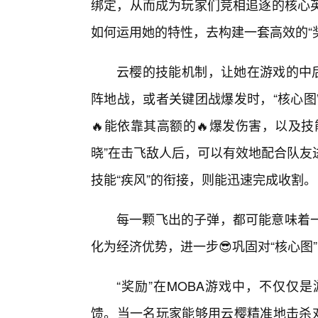
绑定，从而成为玩家们竞相追逐的核心
如何运用她的特性，去构建一套高效的“
云樱的技能机制，让她在游戏的中后
阵地战，或者关键团战爆发时，“核心图
🔥能依靠其高额的🔥爆发伤害，以及
晓”在击飞敌人后，可以有效地配合队友
技能“疾风”的衔接，则能迅速完成收割。
每一颗飞出的子弹，都可能意味着
化为经济优势，进一步😎巩固对“核心图
“奖励”在MOBA游戏中，不仅仅
馈。当一名玩家能够用云樱精准地击杀对