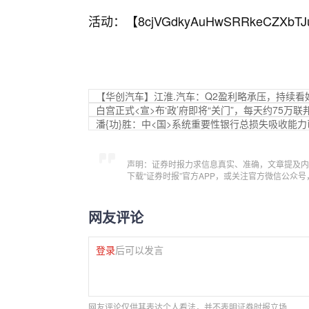
活动：【
8cjVGdkyAuHwSRRkeCZXbTJ
【华创汽车】江淮.汽车：Q2盈利略承压，持续看
白宫正式<宣>布‘政’府即将“关门”，每天约75万
潘{功}胜：中<国>系统重要性银行总损失吸收能
声明：证券时报力求信息真实、准确，文章提及内
下载“证券时报”官方APP，或关注官方微信公众
网友评论
登录
后可以发言
网友评论仅供其表达个人看法，并不表明证券时报立场