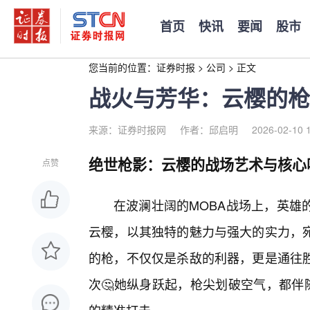
首页
快讯
要闻
股市
您当前的位置：
证券时报
>
公司
>
正文
战火与芳华：云樱的枪
来源：证券时报网
作者：邱启明
2026-02-10 
绝世枪影：云樱的战场艺术与核心
点赞
在波澜壮阔的MOBA战场上，英雄
云樱，以其独特的魅力与强大的实力，
的枪，不仅仅是杀敌的利器，更是通往
次🤔她纵身跃起，枪尖划破空气，都伴