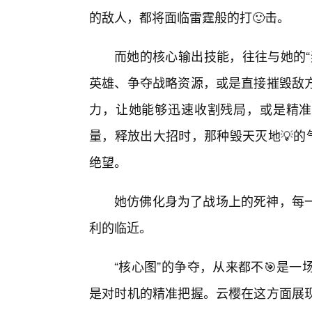
的敌人，都将面临雷霆般的打🙂击。
而她的核心输出技能，往往与她的“
英雄、争夺战略资源，或是直接摧毁敌
力，让她能够迅速收割残局，或是精准
量，释放出大招时，那种毁天灭地💡的
绝望。
她仿佛化身为了战场上的死神，每
利的临近。
“核心图”的争夺，从来都不🎯是
是对时机的精准把握。云樱在这方面展