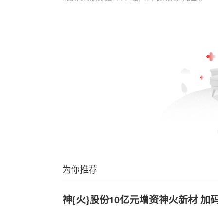
为你推荐
神{火}股份10亿元增资神火新材 