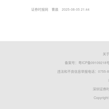
证券时报网
曹晨
2025-08-05 21:44
关
备案号：
粤ICP备09109218
违法和不良信息举报电话：0755-83
深圳证券
Copyright