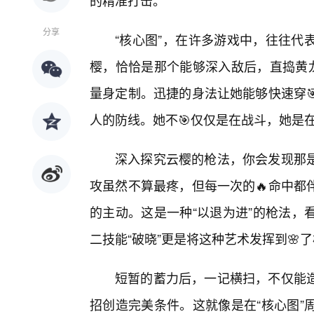
的精准打击。
分享
“核心图”，在许多游戏中，往往代
樱，恰恰是那个能够深入敌后，直捣黄龙
量身定制。迅捷的身法让她能够快速穿
人的防线。她不🎯仅仅是在战斗，她是
深入探究云樱的枪法，你会发现那
攻虽然不算最疼，但每一次的🔥命中都
的主动。这是一种“以退为进”的枪法，
二技能“破晓”更是将这种艺术发挥到🌸
短暂的蓄力后，一记横扫，不仅能
招创造完美条件。这就像是在“核心图”