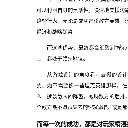
可以利用自身的灵活性，快速地支援边
这些行为，无论是成功击杀敌方英雄，
经济和战略优势。
而这些优势，最终都会汇聚到“核心
上，都处于领先地位。
从游戏设计的角度看，云樱的设计
式。她不需要像一些坦克英雄那样，在
入，撕裂敌人的阵型，威胁敌方的后排
个敌方最不愿意失去的“核心图”，或是
而每一次的成功，都是对玩家精湛